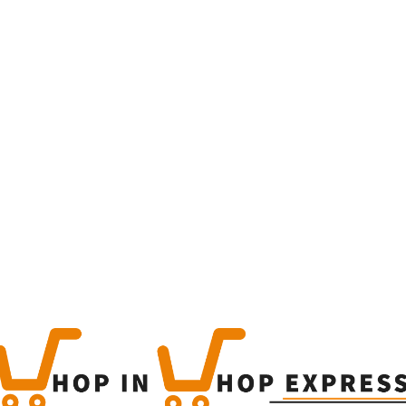
Home
Winkel
Produc
This is a simple produc
Categorieën:
Alcoholisch
Share
0