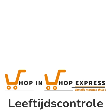
Home
Alle categorieën
Product
Home
Winkel
Shop In Shop
Leeftijdscontrole
Papsouwselaan 17