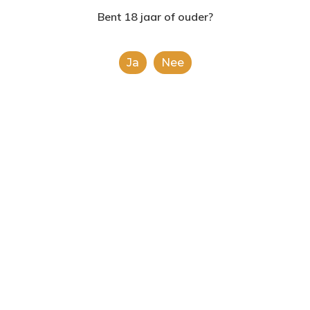
2624AE | Delft
Bent 18 jaar of ouder?
T: 085 06 02 033
Ja
Nee
E: info@shopinshopexpre
Product
This is a simple product.
Categorieën:
Alcoholische Dranken
,
Alle
categorieën
Share
0