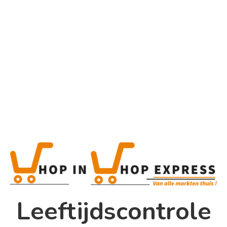
Home
Alle categorieën
Product
Home
Winkel
Shop In Shop
Leeftijdscontrole
Papsouwselaan 17