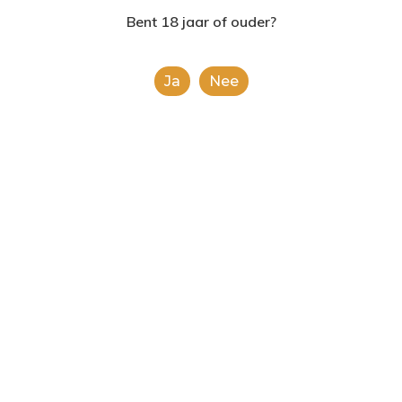
2624AE | Delft
Bent 18 jaar of ouder?
T: 085 06 02 033
Ja
Nee
E: info@shopinshopexpre
Product
This is a simple product.
Categorieën:
Alle categorieën
,
Frisdranken
Share
0