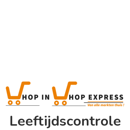
Home
Alle categorieën
Product
Home
Winkel
Shop In Shop
Leeftijdscontrole
Papsouwselaan 17