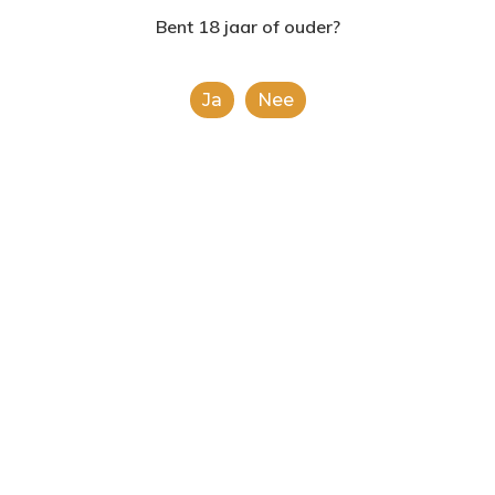
2624AE | Delft
Bent 18 jaar of ouder?
T: 085 06 02 033
Ja
Nee
E: info@shopinshopexpre
Product
This is a simple product.
Categorieën:
Alcoholische Dranken
,
Alle
categorieën
Share
0