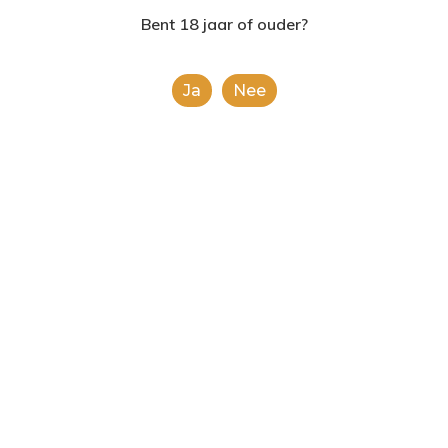
2624AE | Delft
Bent 18 jaar of ouder?
T: 085 06 02 033
Ja
Nee
E: info@shopinshopexpre
Product
This is a simple product.
Categorieën:
Alcoholische Dranken
,
Alle
categorieën
Share
0