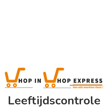
Home
Alle categorieën
Product
Home
Winkel
Shop In Shop
Leeftijdscontrole
Papsouwselaan 17