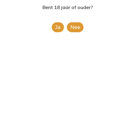
2624AE | Delft
Bent 18 jaar of ouder?
T: 085 06 02 033
Ja
Nee
E: info@shopinshopexpre
Product
This is a simple product.
Categorieën:
Alcoholische Dranken
,
Alle
categorieën
Share
0