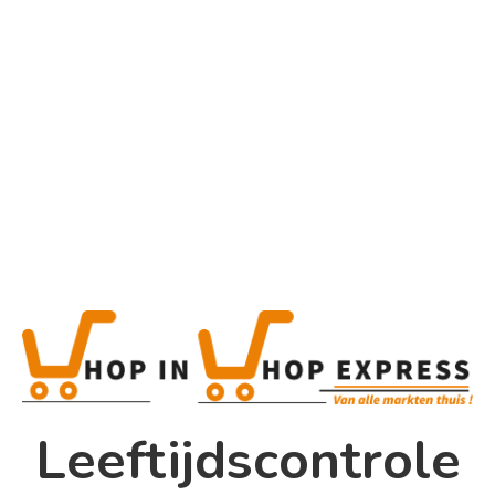
Home
Alle categorieën
Product
Home
Winkel
Shop In Shop
Leeftijdscontrole
Papsouwselaan 17