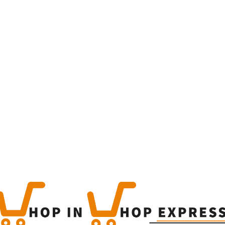
Home
Winkel
Produc
This is a simple produc
Categorieën:
Alle categor
Share