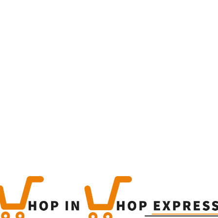
Home
Winkel
Produc
This is a simple produc
Categorieën:
Alle categor
Share