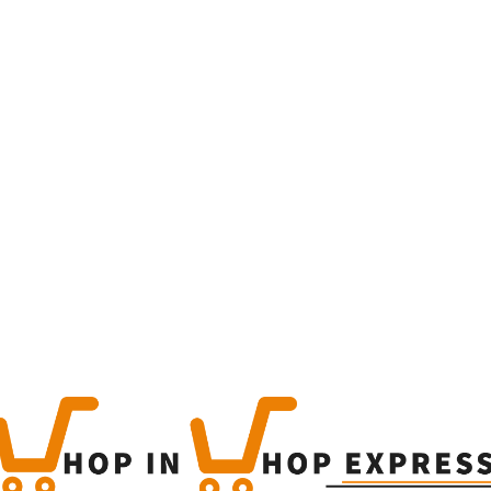
Home
Winkel
Produc
This is a simple produc
Categorieën:
Alcoholisch
Share