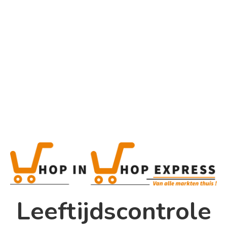
Home
Alle categorieën
Product
Home
Winkel
Shop In Shop
Leeftijdscontrole
Papsouwselaan 17