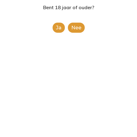
2624AE | Delft
Bent 18 jaar of ouder?
T: 085 06 02 033
Ja
Nee
E: info@shopinshopexpre
Product
This is a simple product.
Categorieën:
Alcoholische Dranken
,
Alle
categorieën
Share
0