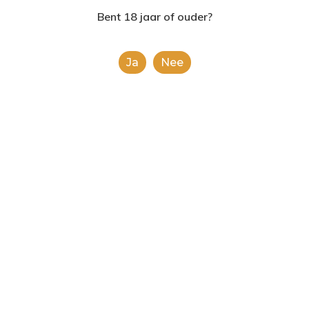
2624AE | Delft
Bent 18 jaar of ouder?
T: 085 06 02 033
Ja
Nee
E: info@shopinshopexpre
Product
This is a simple product.
Categorieën:
Alcoholische Dranken
,
Alle
categorieën
Share
0