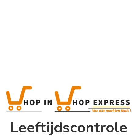
Home
Alle categorieën
Product
Home
Winkel
Shop In Shop
Leeftijdscontrole
Papsouwselaan 17