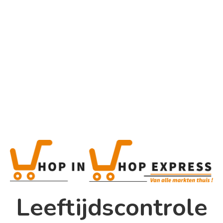
Home
Frisdranken
Product
Home
Winkel
Shop In Shop
Leeftijdscontrole
Papsouwselaan 17