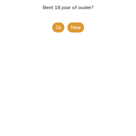
2624AE | Delft
Bent 18 jaar of ouder?
T: 085 06 02 033
Ja
Nee
E: info@shopinshopexpre
Product
This is a simple product.
Categorie:
Frisdranken
Share
0