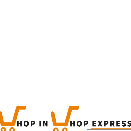
Home
Winkel
Produc
This is a simple produc
Categorieën:
Alle categor
Share