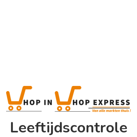
Home
Alle categorieën
Product
Home
Winkel
Shop In Shop
Leeftijdscontrole
Papsouwselaan 17