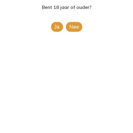
2624AE | Delft
Bent 18 jaar of ouder?
T: 085 06 02 033
Ja
Nee
E: info@shopinshopexpre
Product
This is a simple product.
Categorieën:
Alle categorieën
,
Frisdranken
Share
0