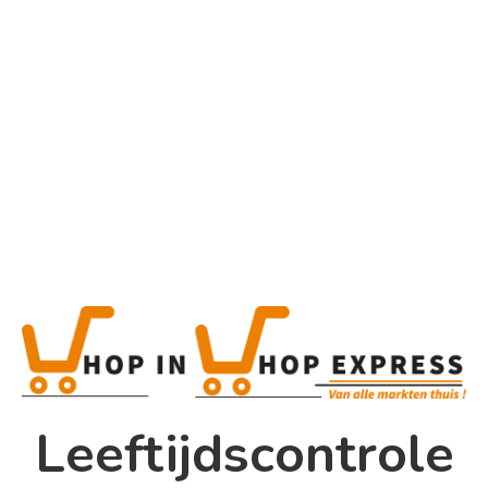
Home
Alle categorieën
Product
Product
This is a simple product.
Home
Categorieën:
Alcoholische Dranken
,
Alle
Winkel
categorieën
Share
0
Shop In Shop
Leeftijdscontrole
Papsouwselaan 17