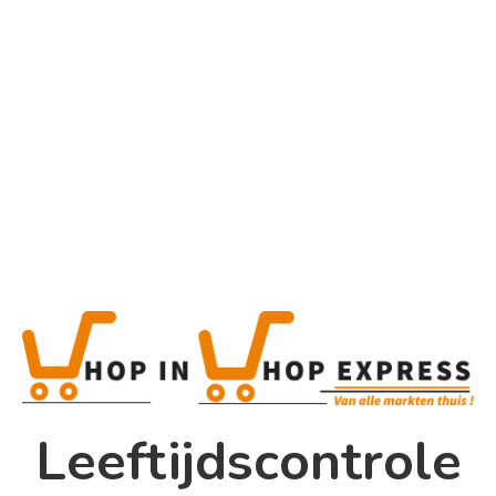
Home
Alle categorieën
Product
Home
Winkel
Shop In Shop
Leeftijdscontrole
Papsouwselaan 17