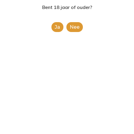
2624AE | Delft
Bent 18 jaar of ouder?
T: 085 06 02 033
Ja
Nee
E: info@shopinshopexpre
Product
This is a simple product.
Categorieën:
Alle categorieën
,
Koek, snoep &
chocolade
Share
0