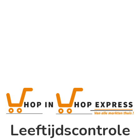
Home
Alle categorieën
Product
Home
Winkel
Shop In Shop
Leeftijdscontrole
Papsouwselaan 17