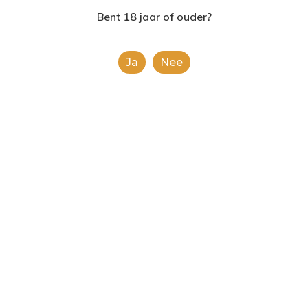
2624AE | Delft
Bent 18 jaar of ouder?
T: 085 06 02 033
Ja
Nee
E: info@shopinshopexpre
Product
This is a simple product.
Categorieën:
Alle categorieën
,
Koek, snoep &
chocolade
Share
0