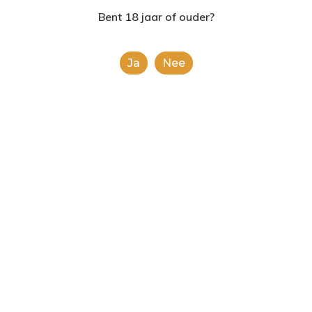
2624AE | Delft
Bent 18 jaar of ouder?
T: 085 06 02 033
Ja
Nee
E: info@shopinshopexpre
Product
This is a simple product.
Categorieën:
Alle categorieën
,
Koek, snoep &
chocolade
Share
0