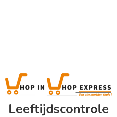
Home
Alle categorieën
Product
Home
Winkel
Shop In Shop
Leeftijdscontrole
Papsouwselaan 17