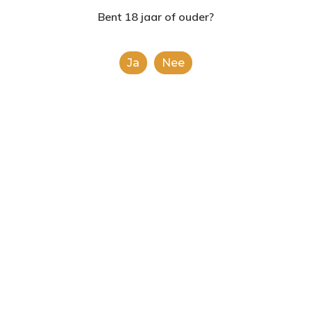
2624AE | Delft
Bent 18 jaar of ouder?
T: 085 06 02 033
Ja
Nee
E: info@shopinshopexpre
Product
This is a simple product.
Categorie:
Alcoholische Dranken
Share
0