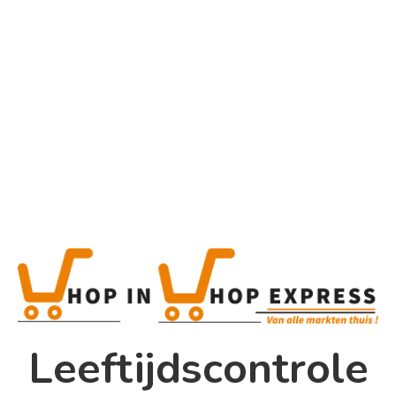
Home
Alcoholische Dranken
Product
Home
Winkel
Shop In Shop
Leeftijdscontrole
Papsouwselaan 17