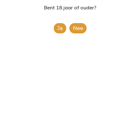
2624AE | Delft
Bent 18 jaar of ouder?
T: 085 06 02 033
Ja
Nee
E: info@shopinshopexpre
Product
This is a simple product.
Categorieën:
Alcoholische Dranken
,
Alle
categorieën
Share
0