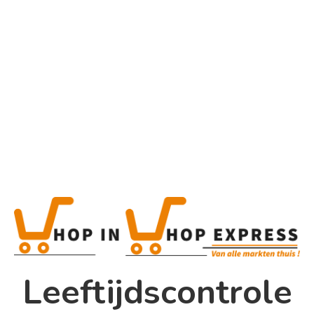
Home
Alle categorieën
Product
Home
Winkel
Shop In Shop
Leeftijdscontrole
Papsouwselaan 17