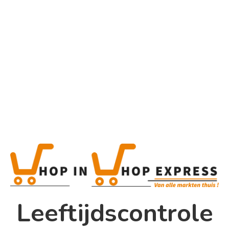
Home
Alle categorieën
Product
Home
Winkel
Shop In Shop
Leeftijdscontrole
Papsouwselaan 17