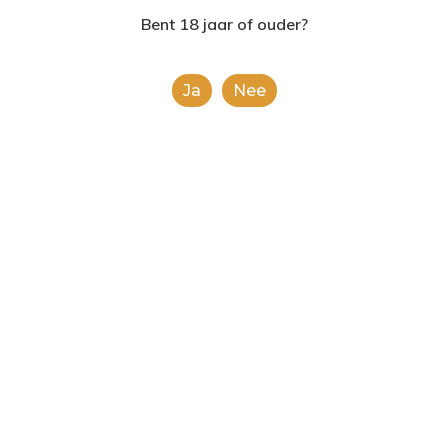
2624AE | Delft
Bent 18 jaar of ouder?
T: 085 06 02 033
Ja
Nee
E: info@shopinshopexpre
Product
This is a simple product.
Categorieën:
Alle categorieën
,
Popcorn en
nacho’s
Share
0