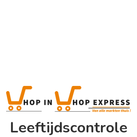
Home
Alle categorieën
Product
Home
Winkel
Shop In Shop
Leeftijdscontrole
Papsouwselaan 17