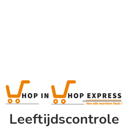
Home
Alle categorieën
Product
Home
Winkel
Shop In Shop
Leeftijdscontrole
Papsouwselaan 17