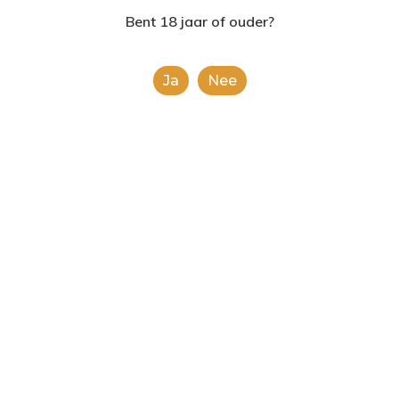
2624AE | Delft
Bent 18 jaar of ouder?
T: 085 06 02 033
Ja
Nee
E: info@shopinshopexpre
Product
This is a simple product.
Categorieën:
Alle categorieën
,
Frisdranken
Share
0