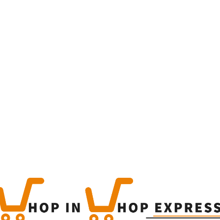
Home
Winkel
Produc
This is a simple produc
Categorieën:
Alle categor
Share