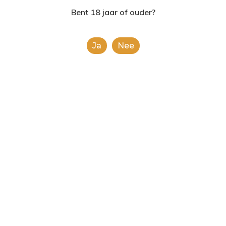
2624AE | Delft
Bent 18 jaar of ouder?
T: 085 06 02 033
Ja
Nee
E: info@shopinshopexpre
Product
This is a simple product.
Categorieën:
Alle categorieën
,
Koek, snoep &
chocolade
Share
0