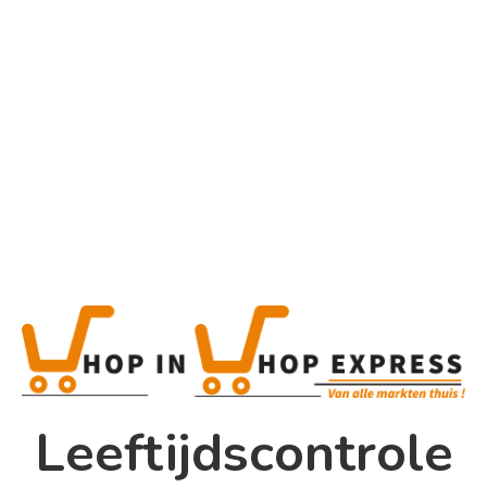
Home
Alle categorieën
Product
Home
Winkel
Shop In Shop
Leeftijdscontrole
Papsouwselaan 17