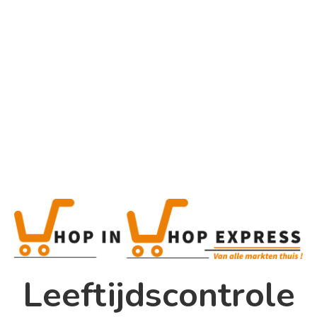
Home
Alle categorieën
Product
Home
Winkel
Shop In Shop
Leeftijdscontrole
Papsouwselaan 17