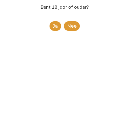
2624AE | Delft
Bent 18 jaar of ouder?
T: 085 06 02 033
Ja
Nee
E: info@shopinshopexpre
Product
This is a simple product.
Categorieën:
Alle categorieën
,
Koek, snoep &
chocolade
Share
0