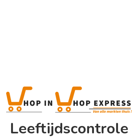
Home
Alle categorieën
Product
Product
This is a simple product.
Home
Categorieën:
Alle categorieën
,
Koek, snoep &
Winkel
chocolade
Share
0
Shop In Shop
Leeftijdscontrole
Papsouwselaan 17