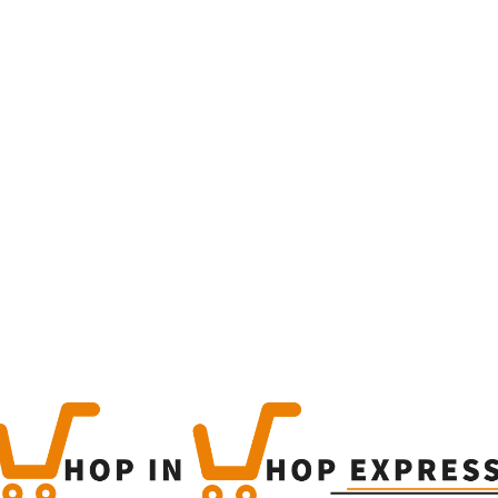
Home
Winkel
Produc
This is a simple produc
Categorieën:
Alle categor
Share
0