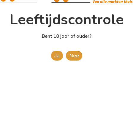
Leeftijdscontrole
Bent 18 jaar of ouder?
tega Prosecco White
Bacardi Carta Blanca 
d
(10X5Cl Bottles)
Ja
Nee
.99
€
1.99
Pagina’s
Account
Home
Winkel