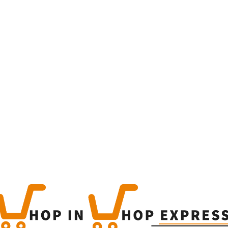
Home
Winkel
Produc
This is a simple produc
Categorieën:
Alle categor
Share