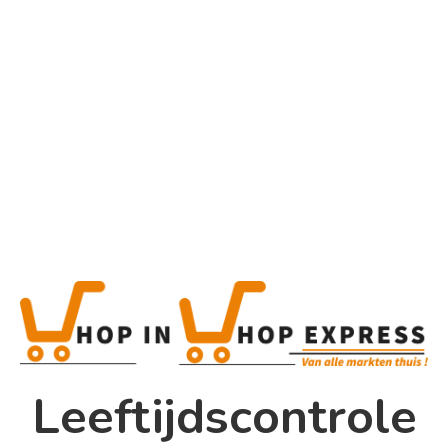
Home
Alle categorieën
Product
Home
Winkel
Shop In Shop
Leeftijdscontrole
Papsouwselaan 17