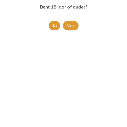
2624AE | Delft
Bent 18 jaar of ouder?
T: 085 06 02 033
Ja
Nee
E: info@shopinshopexpre
Product
This is a simple product.
Categorieën:
Alle categorieën
,
Koek, snoep &
chocolade
Share
0