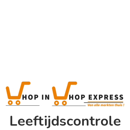
Home
Alle categorieën
Product
Product
This is a simple product.
Home
Categorieën:
Alle categorieën
,
Koek, snoep &
Winkel
chocolade
Share
0
Shop In Shop
Leeftijdscontrole
Papsouwselaan 17