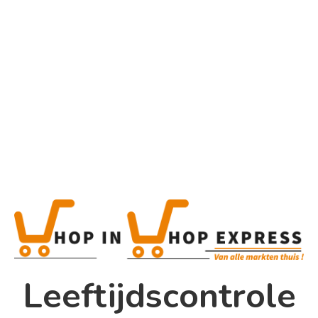
Home
Alle categorieën
Product
Home
Winkel
Shop In Shop
Leeftijdscontrole
Papsouwselaan 17