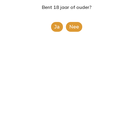
2624AE | Delft
Bent 18 jaar of ouder?
T: 085 06 02 033
Ja
Nee
E: info@shopinshopexpre
Product
This is a simple product.
Categorieën:
Alle categorieën
,
Koek, snoep &
chocolade
Share
0