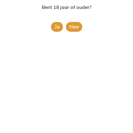
2624AE | Delft
Bent 18 jaar of ouder?
T: 085 06 02 033
Ja
Nee
E: info@shopinshopexpre
Product
This is a simple product.
Categorieën:
Alle categorieën
,
Koek, snoep &
chocolade
Share
0