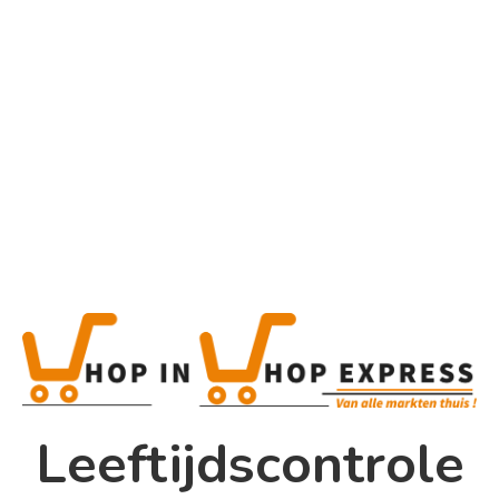
Home
Alle categorieën
Product
Home
Winkel
Shop In Shop
Leeftijdscontrole
Papsouwselaan 17