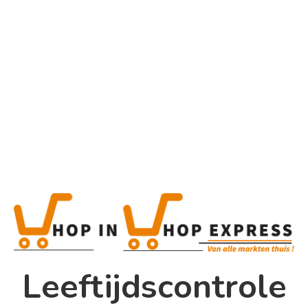
Home
Alle categorieën
Product
Home
Winkel
Shop In Shop
Leeftijdscontrole
Papsouwselaan 17