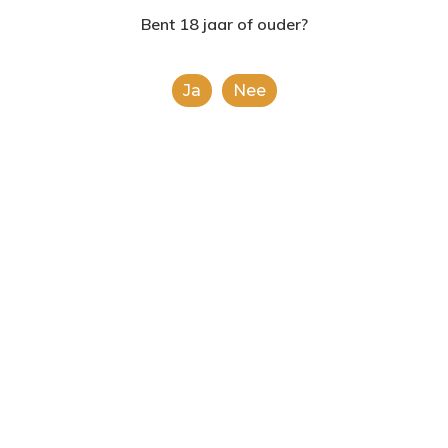
2624AE | Delft
Bent 18 jaar of ouder?
T: 085 06 02 033
Ja
Nee
E: info@shopinshopexpre
Product
This is a simple product.
Categorieën:
Alle categorieën
,
Koek, snoep &
chocolade
Share
0