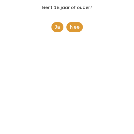
2624AE | Delft
Bent 18 jaar of ouder?
T: 085 06 02 033
Ja
Nee
E: info@shopinshopexpre
Product
This is a simple product.
Categorieën:
Alle categorieën
,
Koek, snoep &
chocolade
Share
0