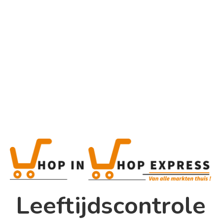
Home
Alle categorieën
Product
Home
Winkel
Shop In Shop
Leeftijdscontrole
Papsouwselaan 17