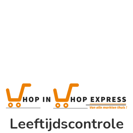
Home
Alle categorieën
Product
Home
Winkel
Shop In Shop
Leeftijdscontrole
Papsouwselaan 17