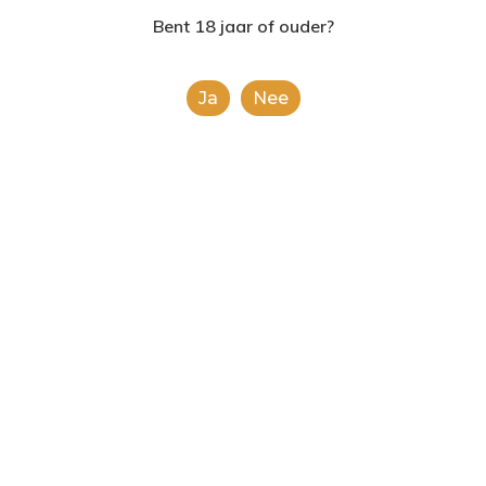
2624AE | Delft
Bent 18 jaar of ouder?
T: 085 06 02 033
Ja
Nee
E: info@shopinshopexpre
Product
This is a simple product.
Categorieën:
Alle categorieën
,
Koek, snoep &
chocolade
Share
0