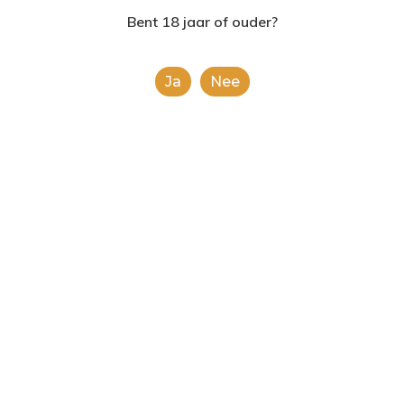
2624AE | Delft
Bent 18 jaar of ouder?
T: 085 06 02 033
Ja
Nee
E: info@shopinshopexpre
Product
This is a simple product.
Categorieën:
Alcoholische Dranken
,
Alle
categorieën
Share
0