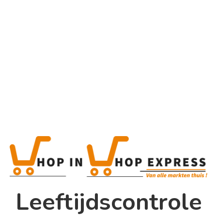
Home
Alle categorieën
Product
Home
Winkel
Shop In Shop
Leeftijdscontrole
Papsouwselaan 17