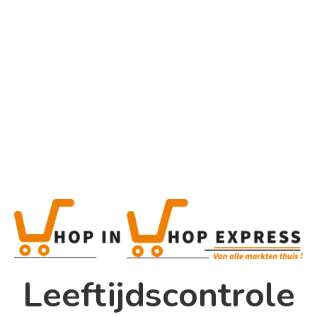
Home
Alle categorieën
Product
Home
Winkel
Shop In Shop
Leeftijdscontrole
Papsouwselaan 17