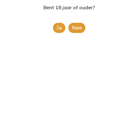
2624AE | Delft
Bent 18 jaar of ouder?
T: 085 06 02 033
Ja
Nee
E: info@shopinshopexpre
Product
This is a simple product.
Categorieën:
Alcoholische Dranken
,
Alle
categorieën
Share
0