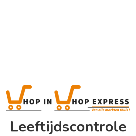
Home
Alle categorieën
Product
Home
Winkel
Shop In Shop
Leeftijdscontrole
Papsouwselaan 17