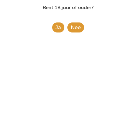
2624AE | Delft
Bent 18 jaar of ouder?
T: 085 06 02 033
Ja
Nee
E: info@shopinshopexpre
Product
This is a simple product.
Categorieën:
Alle categorieën
,
Frisdranken
Share
0