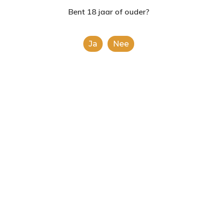
2624AE | Delft
Bent 18 jaar of ouder?
T: 085 06 02 033
Ja
Nee
E: info@shopinshopexpre
Product
This is a simple product.
Categorieën:
Alle categorieën
,
Frisdranken
Share
0