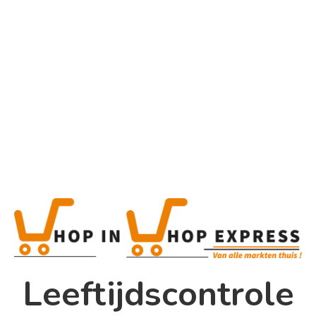
Home
Alle categorieën
Product
Home
Winkel
Shop In Shop
Leeftijdscontrole
Papsouwselaan 17