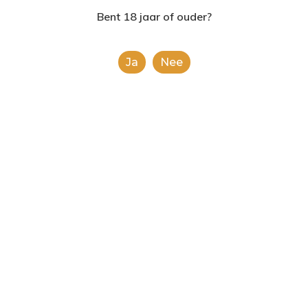
2624AE | Delft
Bent 18 jaar of ouder?
T: 085 06 02 033
Ja
Nee
E: info@shopinshopexpre
Product
This is a simple product.
Categorieën:
Alle categorieën
,
Frisdranken
Share
0