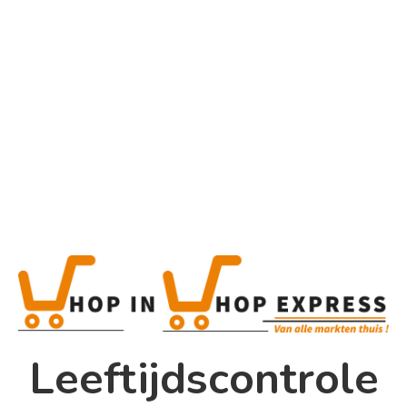
Home
Alle categorieën
Product
Home
Winkel
Shop In Shop
Leeftijdscontrole
Papsouwselaan 17