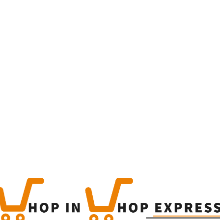
Home
Winkel
Produc
This is a simple produc
Categorieën:
Alle categor
Share