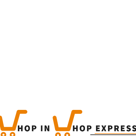
Home
Winkel
Produc
This is a simple produc
Categorieën:
Alle categor
Share