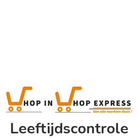
Home
Alle categorieën
Product
Home
Winkel
Shop In Shop
Leeftijdscontrole
Papsouwselaan 17