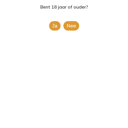
2624AE | Delft
Bent 18 jaar of ouder?
T: 085 06 02 033
Ja
Nee
E: info@shopinshopexpre
Product
This is a simple product.
Categorieën:
Alle categorieën
,
Frisdranken
Share
0