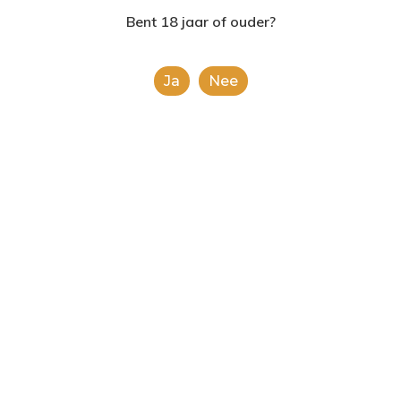
2624AE | Delft
Bent 18 jaar of ouder?
T: 085 06 02 033
Ja
Nee
E: info@shopinshopexpre
Product
This is a simple product.
Categorieën:
Alcoholische Dranken
,
Alle
categorieën
Share
0