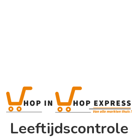
Home
Alle categorieën
Product
Home
Winkel
Shop In Shop
Leeftijdscontrole
Papsouwselaan 17