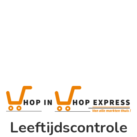
Home
Alle categorieën
Martini Bellini
Home
Winkel
Shop In Shop
Leeftijdscontrole
Papsouwselaan 17