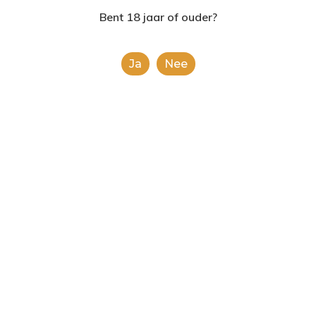
2624AE | Delft
Bent 18 jaar of ouder?
T: 085 06 02 033
Ja
Nee
E: info@shopinshopexpre
Martini Bellini
€
8.99
This is a simple product.
Toevoegen Aan
Winkelwagen