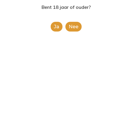
2624AE | Delft
Bent 18 jaar of ouder?
T: 085 06 02 033
Ja
Nee
E: info@shopinshopexpre
Johnnie Walker
Black Label Pocket
Scotch
€
11.99
This is a simple product.