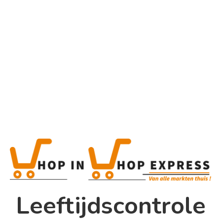
Home
Alle categorieën
Johnnie
Walker Black Label Pocket Scotch
Home
Winkel
Shop In Shop
Leeftijdscontrole
Papsouwselaan 17