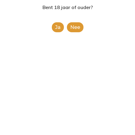
Toevoegen Aan
2624AE | Delft
Winkelwagen
Bent 18 jaar of ouder?
T: 085 06 02 033
Ja
Nee
E: info@shopinshopexpre
Categorieën:
Alcoholische Dranken
,
Alle
categorieën
Share
0
Gerelateerde producten
Bacardi Carta
Jack Daniel’s
Blanca PET
Honey