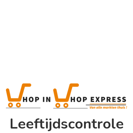
Home
Alle categorieën
Jagermeister
Jagermeister
€
16.99
Home
Winkel
This is a simple product.
Shop In Shop
Leeftijdscontrole
Papsouwselaan 17