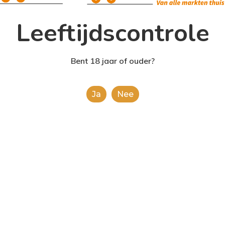
Leeftijdscontrole
Toevoegen Aan
Bent 18 jaar of ouder?
Categorieën:
Alcoholisch
Ja
Nee
Share