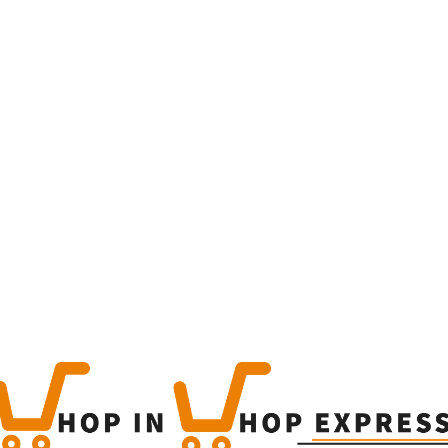
Home
Winkel
Flugel 
€
9.99
This is a simple produc