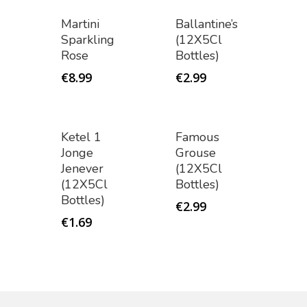
Home
Martini
Ballantine’s
Winkel
Sparkling
(12X5Cl
Rose
Bottles)
€
8.99
€
2.99
Shop In Shop
Papsouwselaan 17
Ketel 1
Famous
2624AE | Delft
Jonge
Grouse
Jenever
(12X5Cl
T: 085 06 02 033
(12X5Cl
Bottles)
Bottles)
E: info@shopinshopexpre
€
2.99
€
1.69